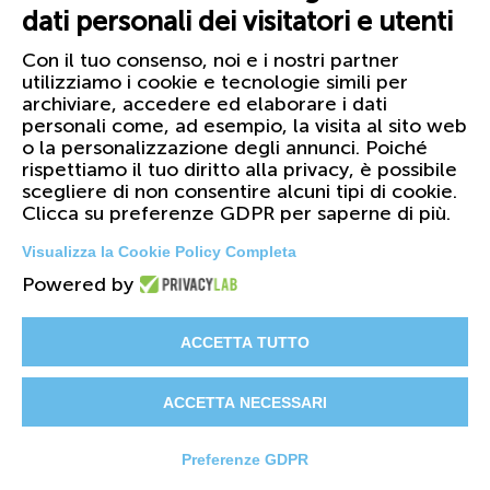
dati personali dei visitatori e utenti
Con il tuo consenso, noi e i nostri partner
utilizziamo i cookie e tecnologie simili per
archiviare, accedere ed elaborare i dati
personali come, ad esempio, la visita al sito web
o la personalizzazione degli annunci. Poiché
rispettiamo il tuo diritto alla privacy, è possibile
scegliere di non consentire alcuni tipi di cookie.
Clicca su preferenze GDPR per saperne di più.
Visualizza la Cookie Policy Completa
Powered by
© 2026 FIRST Corporation S.r.l. - PI
01158420099
ACCETTA TUTTO
Il Gruppo
Certificazioni
Cataloghi
ACCETTA NECESSARI
Privacy & Cookie Policy
Preferenze GDPR
Whistleblowing