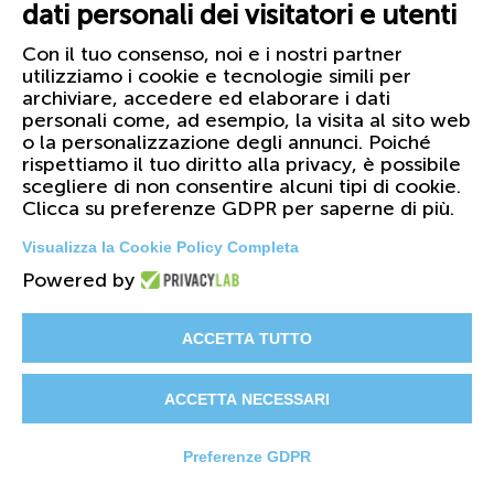
dati personali dei visitatori e utenti
Con il tuo consenso, noi e i nostri partner
utilizziamo i cookie e tecnologie simili per
archiviare, accedere ed elaborare i dati
personali come, ad esempio, la visita al sito web
o la personalizzazione degli annunci. Poiché
rispettiamo il tuo diritto alla privacy, è possibile
scegliere di non consentire alcuni tipi di cookie.
Clicca su preferenze GDPR per saperne di più.
Visualizza la Cookie Policy Completa
Powered by
© 2026 FIRST Corporation S.r.l. - PI
01158420099
ACCETTA TUTTO
Il Gruppo
Certificazioni
Cataloghi
ACCETTA NECESSARI
Privacy & Cookie Policy
Preferenze GDPR
Whistleblowing