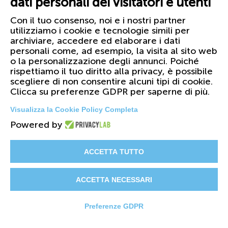
dati personali dei visitatori e utenti
Con il tuo consenso, noi e i nostri partner
utilizziamo i cookie e tecnologie simili per
archiviare, accedere ed elaborare i dati
personali come, ad esempio, la visita al sito web
o la personalizzazione degli annunci. Poiché
rispettiamo il tuo diritto alla privacy, è possibile
scegliere di non consentire alcuni tipi di cookie.
Clicca su preferenze GDPR per saperne di più.
Visualizza la Cookie Policy Completa
Powered by
© 2026 FIRST Corporation S.r.l. - PI
01158420099
ACCETTA TUTTO
Il Gruppo
Certificazioni
Cataloghi
ACCETTA NECESSARI
Privacy & Cookie Policy
Preferenze GDPR
Whistleblowing
First Plast France